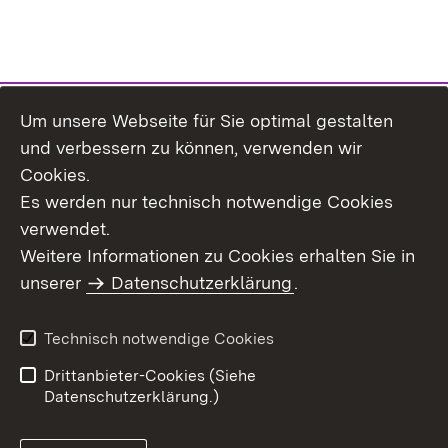
Um unsere Webseite für Sie optimal gestalten
Themenübersicht
und verbessern zu können, verwenden wir
Cookies.
Es werden nur technisch notwendige Cookies
verwendet.
Weitere Informationen zu Cookies erhalten Sie in
Inhaltsübersicht
Datenschutz
unserer
Datenschutzerklärung
.
Erklärung zur
Benutzungshinweise
Barrierefreiheit
Technisch notwendige Cookies
Impressum
Kontakt
Drittanbieter-Cookies (Siehe
Datenschutzerklärung.)