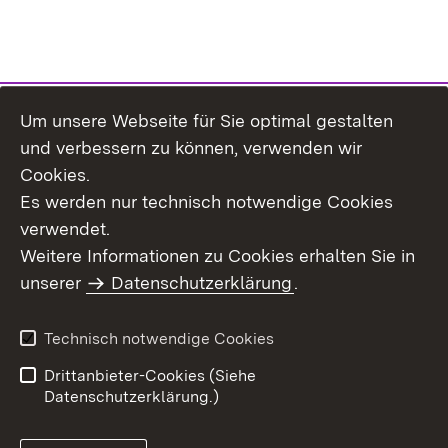
Um unsere Webseite für Sie optimal gestalten
Themenübersicht
und verbessern zu können, verwenden wir
Cookies.
Es werden nur technisch notwendige Cookies
verwendet.
Weitere Informationen zu Cookies erhalten Sie in
Inhaltsübersicht
Datenschutz
unserer
Datenschutzerklärung
.
Erklärung zur
Benutzungshinweise
Barrierefreiheit
Technisch notwendige Cookies
Impressum
Kontakt
Drittanbieter-Cookies (Siehe
Datenschutzerklärung.)