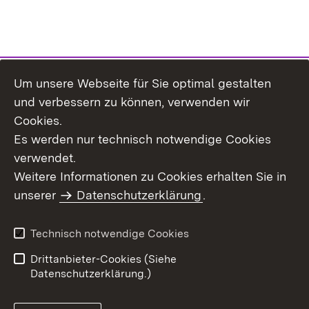
Um unsere Webseite für Sie optimal gestalten
Themenübersicht
und verbessern zu können, verwenden wir
Cookies.
Es werden nur technisch notwendige Cookies
verwendet.
Weitere Informationen zu Cookies erhalten Sie in
Inhaltsübersicht
Datenschutz
unserer
Datenschutzerklärung
.
Erklärung zur
Benutzungshinweise
Barrierefreiheit
Technisch notwendige Cookies
Impressum
Kontakt
Drittanbieter-Cookies (Siehe
Datenschutzerklärung.)