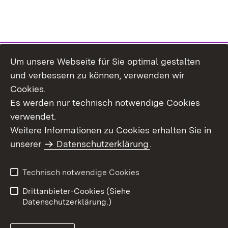
Um unsere Webseite für Sie optimal gestalten
Themenübersicht
und verbessern zu können, verwenden wir
Cookies.
Es werden nur technisch notwendige Cookies
verwendet.
Weitere Informationen zu Cookies erhalten Sie in
Inhaltsübersicht
Datenschutz
unserer
Datenschutzerklärung
.
Erklärung zur
Benutzungshinweise
Barrierefreiheit
Technisch notwendige Cookies
Impressum
Kontakt
Drittanbieter-Cookies (Siehe
Datenschutzerklärung.)