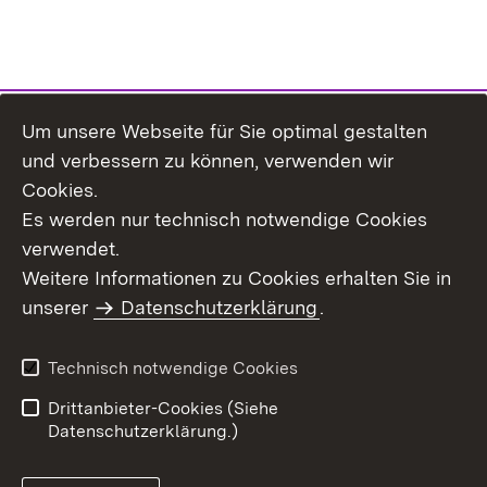
Um unsere Webseite für Sie optimal gestalten
Themenübersicht
und verbessern zu können, verwenden wir
Cookies.
Es werden nur technisch notwendige Cookies
verwendet.
Weitere Informationen zu Cookies erhalten Sie in
Inhaltsübersicht
Datenschutz
unserer
Datenschutzerklärung
.
Erklärung zur
Benutzungshinweise
Barrierefreiheit
Technisch notwendige Cookies
Impressum
Kontakt
Drittanbieter-Cookies (Siehe
Datenschutzerklärung.)