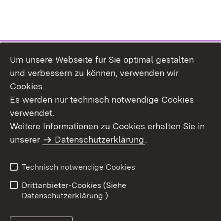
Um unsere Webseite für Sie optimal gestalten
Themenübersicht
und verbessern zu können, verwenden wir
Cookies.
Es werden nur technisch notwendige Cookies
verwendet.
Weitere Informationen zu Cookies erhalten Sie in
Inhaltsübersicht
Datenschutz
unserer
Datenschutzerklärung
.
Erklärung zur
Benutzungshinweise
Barrierefreiheit
Technisch notwendige Cookies
Impressum
Kontakt
Drittanbieter-Cookies (Siehe
Datenschutzerklärung.)