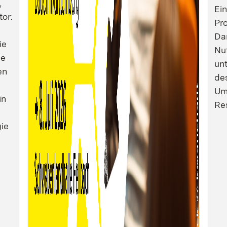
,
Ei
tor:
Pro
Dam
ie
Nu
ie
un
en
de
Um
in
Res
ie