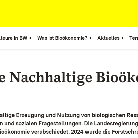
teure in BW
Was ist Bioökonomie?
Aktuelles
Ter
ie Nachhaltige Bioö
altige Erzeugung und Nutzung von biologischen Ress
n und sozialen Fragestellungen.
Die Landesregierun
Bioökonomie verabschiedet. 2024 wurde die Forstschr