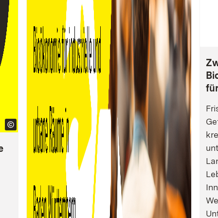
Zw
Bi
fü
Fri
Gef
kre
e
un
La
Leb
Inn
We
Un