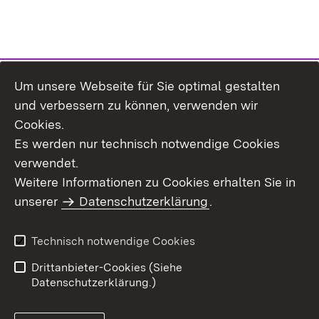
Um unsere Webseite für Sie optimal gestalten
Themenübersicht
und verbessern zu können, verwenden wir
Cookies.
Es werden nur technisch notwendige Cookies
verwendet.
Weitere Informationen zu Cookies erhalten Sie in
Inhaltsübersicht
Datenschutz
unserer
Datenschutzerklärung
.
Erklärung zur
Benutzungshinweise
Barrierefreiheit
Technisch notwendige Cookies
Impressum
Kontakt
Drittanbieter-Cookies (Siehe
Datenschutzerklärung.)