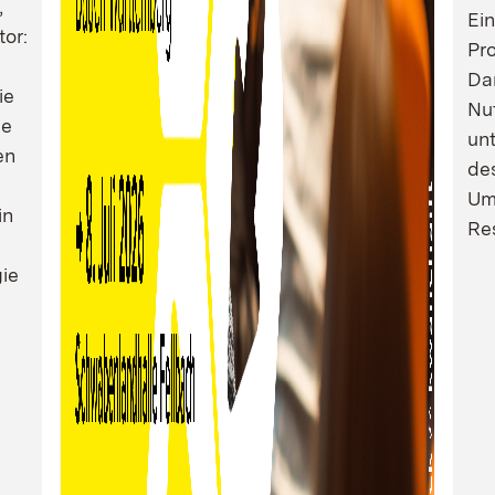
,
Ei
tor:
Pro
Dam
ie
Nu
ie
un
en
de
Um
in
Res
ie