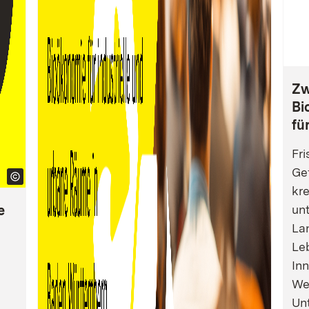
Zw
Bi
fü
Fri
Gef
kre
e
un
La
Leb
Inn
We
Un