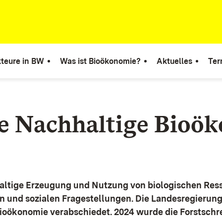
teure in BW
Was ist Bioökonomie?
Aktuelles
Ter
ie Nachhaltige Bioö
altige Erzeugung und Nutzung von biologischen Ress
n und sozialen Fragestellungen.
Die Landesregierun
Bioökonomie verabschiedet. 2024 wurde die Forstschr