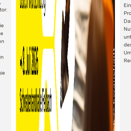
,
Ei
tor:
Pro
Dam
ie
Nu
ie
un
en
de
Um
in
Res
ie