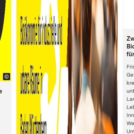
Zw
Bi
fü
Fri
Gef
kre
e
un
La
Leb
Inn
We
Un