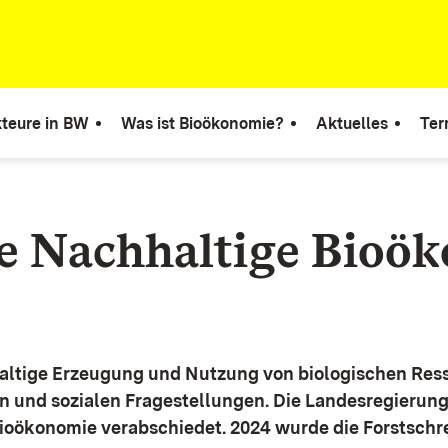
teure in BW
Was ist Bioökonomie?
Aktuelles
Ter
ie Nachhaltige Bioö
altige Erzeugung und Nutzung von biologischen Ress
n und sozialen Fragestellungen.
Die Landesregierun
Bioökonomie verabschiedet. 2024 wurde die Forstschr