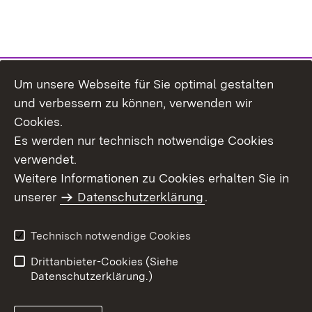
Um unsere Webseite für Sie optimal gestalten
Themenübersicht
und verbessern zu können, verwenden wir
Cookies.
Es werden nur technisch notwendige Cookies
verwendet.
Weitere Informationen zu Cookies erhalten Sie in
Inhaltsübersicht
Datenschutz
unserer
Datenschutzerklärung
.
Erklärung zur
Benutzungshinweise
Barrierefreiheit
Technisch notwendige Cookies
Impressum
Kontakt
Drittanbieter-Cookies (Siehe
Datenschutzerklärung.)