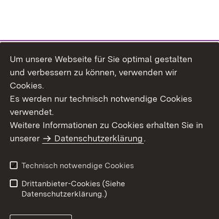
Um unsere Webseite für Sie optimal gestalten
Themenübersicht
und verbessern zu können, verwenden wir
Cookies.
Es werden nur technisch notwendige Cookies
verwendet.
Weitere Informationen zu Cookies erhalten Sie in
Inhaltsübersicht
Datenschutz
unserer
Datenschutzerklärung
.
Erklärung zur
Benutzungshinweise
Barrierefreiheit
Technisch notwendige Cookies
Impressum
Kontakt
Drittanbieter-Cookies (Siehe
Datenschutzerklärung.)