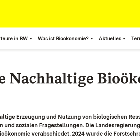
teure in BW
Was ist Bioökonomie?
Aktuelles
Ter
ie Nachhaltige Bioö
altige Erzeugung und Nutzung von biologischen Ress
n und sozialen Fragestellungen.
Die Landesregierun
Bioökonomie verabschiedet. 2024 wurde die Forstschr