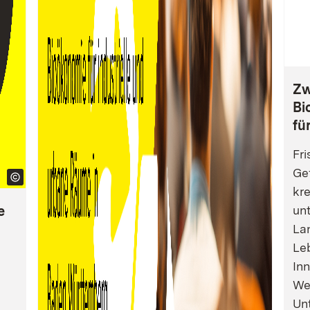
Zw
Bi
fü
Fri
Gef
kre
e
un
La
Leb
Inn
We
Un