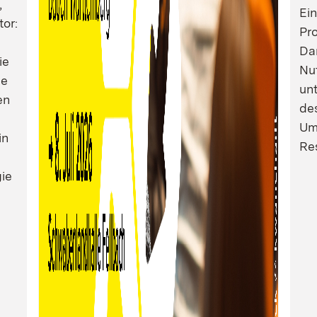
,
Ei
tor:
Pro
Dam
ie
Nu
ie
un
en
de
Um
in
Res
ie