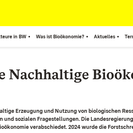
teure in BW
Was ist Bioökonomie?
Aktuelles
Ter
ie Nachhaltige Bioö
altige Erzeugung und Nutzung von biologischen Ress
n und sozialen Fragestellungen.
Die Landesregierun
Bioökonomie verabschiedet. 2024 wurde die Forstschr