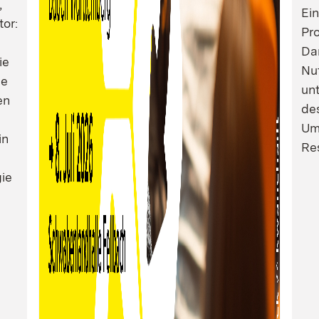
,
Ei
tor:
Pro
Dam
ie
Nu
ie
un
en
de
Um
in
Res
ie