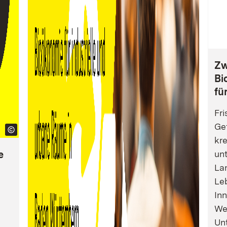
Zw
Bi
fü
Fri
Gef
kre
e
un
La
Leb
Inn
We
Un