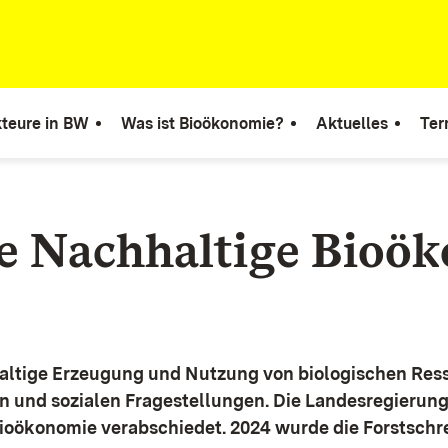
teure in BW
Was ist Bioökonomie?
Aktuelles
Ter
ie Nachhaltige Bioö
altige Erzeugung und Nutzung von biologischen Ress
n und sozialen Fragestellungen.
Die Landesregierun
Bioökonomie verabschiedet. 2024 wurde die Forstschr