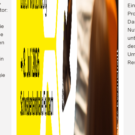
,
Ei
tor:
Pro
Dam
ie
Nu
ie
un
en
de
Um
in
Res
ie