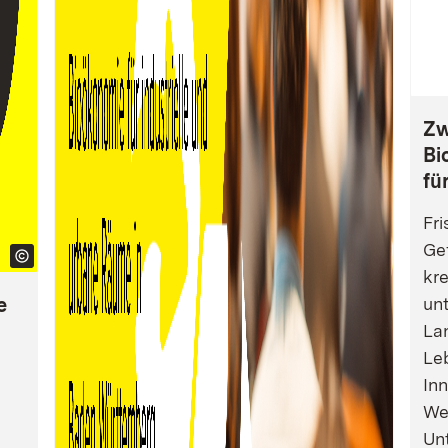
Zw
Bi
fü
Fri
Gef
kre
e
un
La
Leb
Inn
We
Un