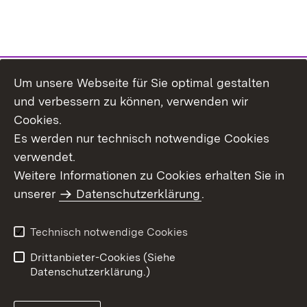
Um unsere Webseite für Sie optimal gestalten
Themenübersicht
und verbessern zu können, verwenden wir
Cookies.
Es werden nur technisch notwendige Cookies
verwendet.
Weitere Informationen zu Cookies erhalten Sie in
Inhaltsübersicht
Datenschutz
unserer
Datenschutzerklärung
.
Erklärung zur
Benutzungshinweise
Barrierefreiheit
Technisch notwendige Cookies
Impressum
Kontakt
Drittanbieter-Cookies (Siehe
Datenschutzerklärung.)