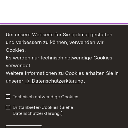
Um unsere Webseite für Sie optimal gestalten
Themenübersicht
und verbessern zu können, verwenden wir
Cookies.
Es werden nur technisch notwendige Cookies
verwendet.
Weitere Informationen zu Cookies erhalten Sie in
Inhaltsübersicht
Datenschutz
unserer
Datenschutzerklärung
.
Erklärung zur
Benutzungshinweise
Barrierefreiheit
Technisch notwendige Cookies
Impressum
Kontakt
Drittanbieter-Cookies (Siehe
Datenschutzerklärung.)