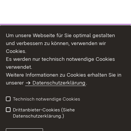
Um unsere Webseite für Sie optimal gestalten
Themenübersicht
und verbessern zu können, verwenden wir
Cookies.
Es werden nur technisch notwendige Cookies
verwendet.
Weitere Informationen zu Cookies erhalten Sie in
Inhaltsübersicht
Datenschutz
unserer
Datenschutzerklärung
.
Erklärung zur
Benutzungshinweise
Barrierefreiheit
Technisch notwendige Cookies
Impressum
Kontakt
Drittanbieter-Cookies (Siehe
Datenschutzerklärung.)