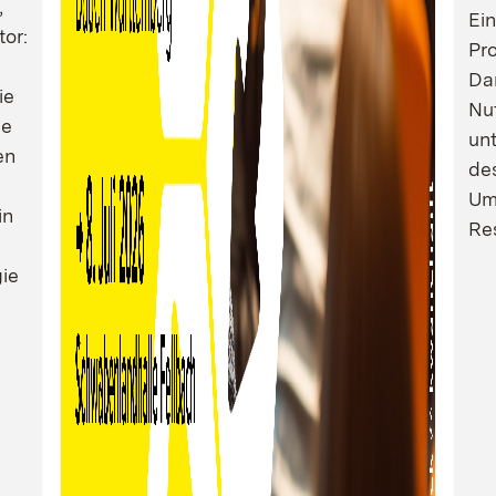
,
Ei
tor:
Pro
Dam
ie
Nu
ie
un
en
de
Um
in
Res
ie