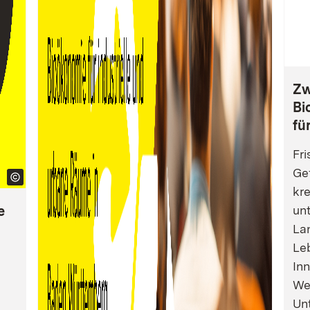
Zw
Bi
fü
Fri
Gef
kre
e
un
La
Leb
Inn
We
Un