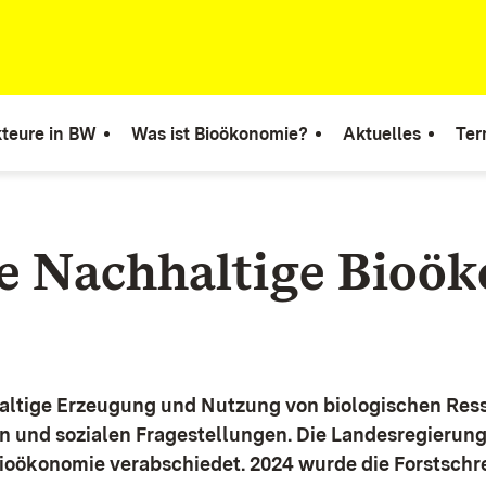
teure in BW
Was ist Bioökonomie?
Aktuelles
Ter
ie Nachhaltige Bioö
altige Erzeugung und Nutzung von biologischen Ress
n und sozialen Fragestellungen.
Die Landesregierun
Bioökonomie verabschiedet. 2024 wurde die Forstschr