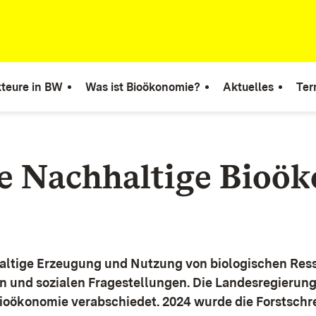
teure in BW
Was ist Bioökonomie?
Aktuelles
Ter
ie Nachhaltige Bioö
altige Erzeugung und Nutzung von biologischen Ress
n und sozialen Fragestellungen.
Die Landesregierun
Bioökonomie verabschiedet. 2024 wurde die Forstschr