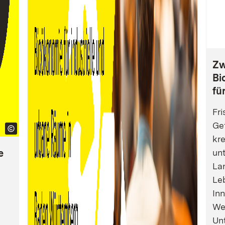
Zw
Bi
fü
Fri
Gef
kre
e
un
La
Leb
Inn
We
Un