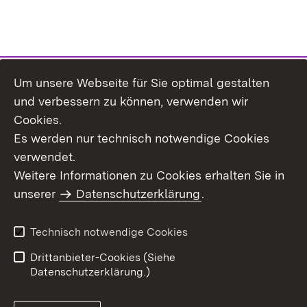
Um unsere Webseite für Sie optimal gestalten
Themenübersicht
und verbessern zu können, verwenden wir
Cookies.
Es werden nur technisch notwendige Cookies
verwendet.
Weitere Informationen zu Cookies erhalten Sie in
Inhaltsübersicht
Datenschutz
unserer
Datenschutzerklärung
.
Erklärung zur
Benutzungshinweise
Barrierefreiheit
Technisch notwendige Cookies
Impressum
Kontakt
Drittanbieter-Cookies (Siehe
Datenschutzerklärung.)